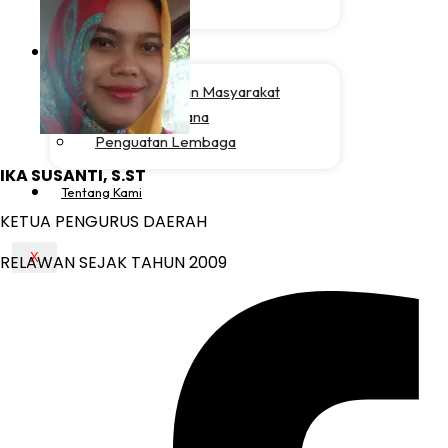
Program
Pemberdayaan Masyarakat
Respon Bencana
Penguatan Lembaga
IKA SUSANTI, S.ST
Tentang Kami
KETUA PENGURUS DAERAH
X
RELAWAN SEJAK TAHUN 2009